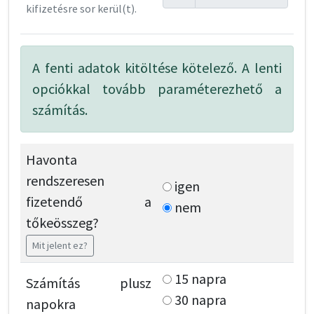
kifizetésre sor kerül(t).
A fenti adatok kitöltése kötelező. A lenti
opciókkal tovább paraméterezhető a
számítás.
Havonta
rendszeresen
igen
fizetendő a
nem
tőkeösszeg?
Mit jelent ez?
15 napra
Számítás plusz
30 napra
napokra