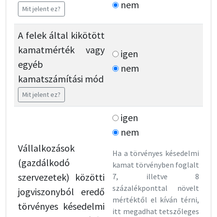
nem
Mit jelent ez?
A felek által kikötött
kamatmérték vagy
igen
egyéb
nem
kamatszámítási mód
Mit jelent ez?
igen
nem
Vállalkozások
Ha a törvényes késedelmi
(gazdálkodó
kamat törvényben foglalt
szervezetek) közötti
7, illetve 8
százalékponttal növelt
jogviszonyból eredő
mértéktől el kíván térni,
törvényes késedelmi
itt megadhat tetszőleges