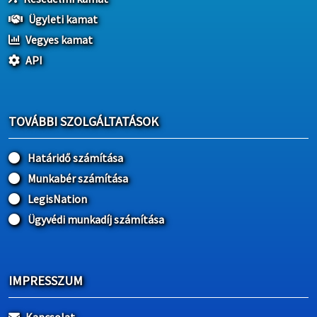
Ügyleti kamat
Vegyes kamat
API
TOVÁBBI SZOLGÁLTATÁSOK
Határidő számítása
Munkabér számítása
LegisNation
Ügyvédi munkadíj számítása
IMPRESSZUM