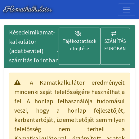
Kamatkalkulátor
Késedelmikamat-
kalkulátor
Tájékoztatások
SZÁMÍTÁS
elrejtése
EURÓBAN
(adatbevitel) -
számítás forintban
A Kamatkalkulátor eredményeit
mindenki saját felelősségére használhatja
fel. A honlap felhasználója tudomásul
veszi, hogy a honlap fejlesztőjét,
karbantartóját, üzemeltetőjét semmilyen
felelősség nem terheli a
Kamatkalkulátorral kiszámított adatok