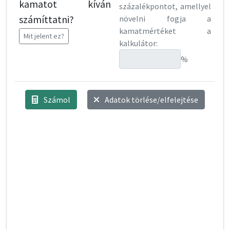
kamatot kíván
százalékpontot, amellyel
számíttatni?
növelni fogja a
kamatmértéket a
Mit jelent ez?
kalkulátor:
%
Számol
Adatok törlése/elfelejtése